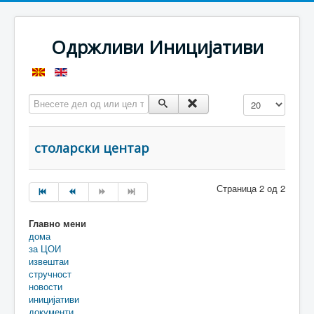
Одржливи Иницијативи
Внесете дел од или цел таг
Прикажи #
столарски центар
Страница 2 од 2
Главно мени
дома
за ЦОИ
извештаи
стручност
новости
иницијативи
документи