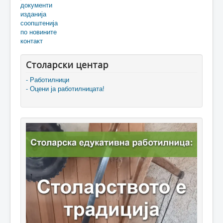
документи
изданија
соопштенија
по новините
контакт
Столарски центар
- Работилници
- Оцени ја работилницата!