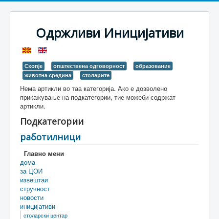
Одржливи Иницијативи
Скопје
општествена одговорност
образование
животна средина
столарите
Нема артикли во таа категорија. Ако е дозволено
прикажување на подкатегории, тие можеби содржат
артикли.
Подкатегории
работилници
Главно мени
дома
за ЦОИ
извештаи
стручност
новости
иницијативи
столарски центар