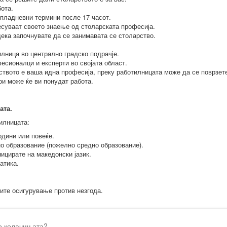
ота.
опладневни термини после 17 часот.
суваат своето знаење од столарската професија.
ека започнувате да се занимавата се столарство.
илница во централно градско подрачје.
есионалци и експерти во својата област.
твото е ваша идна професија, преку работилницата може да се поврзет
и може ќе ви понудат работа.
ата.
илницата:
одини или повеќе.
о образование (пожелно средно образование).
ицирате на македонски јазик.
атика.
дите осигурување против незгода.
о колачињата?