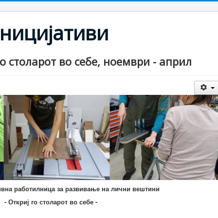
ницијативи
о столарот во себе, ноември - април
ивна работилница за развивање на лични вештини
- Откриј го столарот во себе -