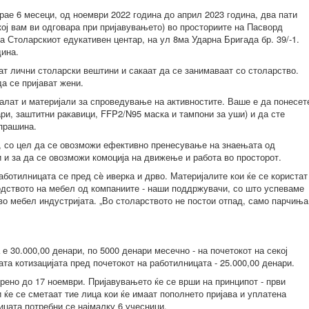
рае 6 месеци, од ноември 2022 година до април 2023 година, два пати
кој вам ви одговара при пријавувањето) во просториите на Пасворд
а Столарскиот едукативен центар, на ул 8ма Ударна Бригада бр. 39/-1.
дина.
ат лични столарски вештини и сакаат да се занимаваат со столарство.
а се пријават жени.
алат и материјали за спроведување на активностите. Ваше е да понесет
ри, заштитни ракавици, FFP2/N95 маска и тампони за уши) и да сте
 прашина.
а, со цел да се овозможи ефективно пренесување на знаењата од
 и за да се овозможи комоција на движење и работа во просторот.
аботилницата се пред сè иверка и дрво. Материјалите кои ќе се користат
одството на мебел од компаниите - наши поддржувачи, со што успеваме
 во мебел индустријата. „Во столарството не постои отпад, само парчиња
 е 30.000,00 денари, по 5000 денари месечно - на почетокот на секој
та котизацијата пред почетокот на работилницата - 25.000,00 денари.
рено до 17 ноември. Пријавувањето ќе се врши на принципот - први
и ќе се сметаат тие лица кои ќе имаат пополнето пријава и уплатена
ицата потребни се најмалку 6 учесници.