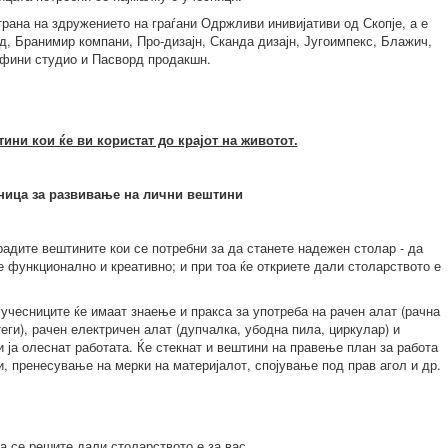
рана на здружението на граѓани Одржливи инивијативи од Скопје, а е
, Бранимир компани, Про-дизајн, Сканда дизајн, Југоимпекс, Блажич,
нфини студио и Пасворд продакшн.
ини кои ќе ви користат до крајот на животот.
ница за развивање на лични вештини
 градите вештините кои се потребни за да станете надежен столар - да
е функционално и креативно; и при тоа ќе откриете дали столарството е
чесниците ќе имаат знаење и пракса за употреба на рачен алат (рачна
теги), рачен електричен алат (дупчалка, убодна пила, циркулар) и
 ја олеснат работата. Ќе стекнат и вештини на правење план за работа
и, пренесување на мерки на материјалот, спојување под прав агол и др.
да се решите дали столарството е за вас.