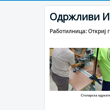
Одржливи И
Работилница: Откриј г
Столарска едукат