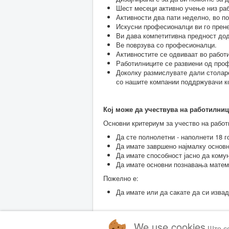
Шест месеци активно учење низ раб
Активности два пати неделно, во п
Искусни професионалци ви го прене
Ви дава компетитивна предност дод
Ве поврзува со професионалци.
Активностите се одвиваат во работ
Работилниците се развиени од проф
Доколку размислувате дали столарс
со нашите компании поддржувачи ко
Кој може да учествува на работилниц
Основни критериум за учество на работ
Да сте полнолетни - наполнети 18 г
Да имате завршено најмалку основн
Да имате способност јасно да комун
Да имате основни познавања матем
Пожелно е:
Да имате или да сакате да си изва
We use cookies
Што с