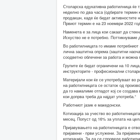
Столарска едукативна работилница ќе т
неделно по два часа (одбирате термин 
продакшн, каде ќе бидат активностите н
Првиот термин е на 23 ноември 2022 го
Наменета е за лица кои сакаат да стекн
Искуство не е потребно. Поттикнуваме д
Во работилницата го имаме потребниот 
лична заштитна опрема (заштитни наоча
соодветно облечени за работа и можна
Групите ќе бидат ограничени на 10 лиц
инструкторите - професионални столари
Материјали кои ќе се употребуваат во р
на работилницата се остаток од произв
да го намалиме отпадот кој се создава
кои допрва треба да најдат употреба.“
Работниот јазик е македонски.
Котизација за учество во работилницата
месец. Попуст од 16% за уплата на цела
Пријавувањето на работилницата е отво
пријавени - први услужени. За пријавен
котизација. За да се спроведе работилн