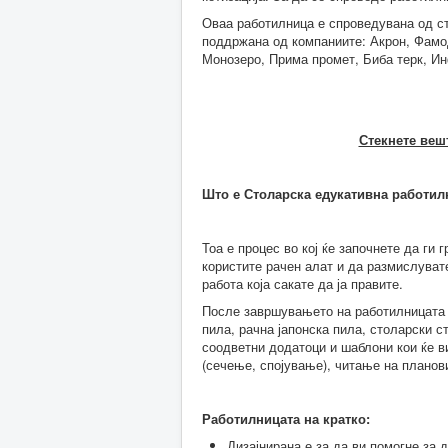
Оваа работилница е спроведувана од ст
поддржана од компаниите: Акрон, Фамод
Монозеро, Прима промет, Биба терк, И
Стекнете вешт
Што е Столарска едукативна работил
Тоа е процес во кој ќе започнете да ги
користите рачен алат и да размислуват
работа која сакате да ја правите.
После завршувањето на работилницата у
пила, рачна јапонска пила, столарски с
соодветни додатоци и шаблони кои ќе ви
(сечење, спојување), читање на планов
Работилницата на кратко:
Дизајнирана е за да ви помогне за 