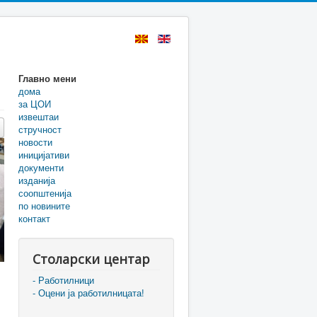
Главно мени
дома
за ЦОИ
извештаи
стручност
новости
иницијативи
документи
изданија
соопштенија
по новините
контакт
Столарски центар
- Работилници
- Оцени ја работилницата!