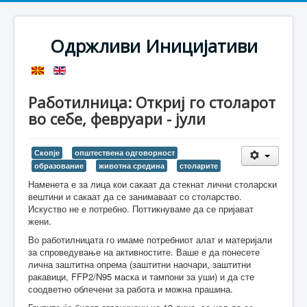
Одржливи Иницијативи
Работилница: Откриј го столарот
во себе, февруари - јули
Скопје
општествена одговорност
образование
животна средина
столарите
Наменета е за лица кои сакаат да стекнат лични столарски
вештини и сакаат да се занимаваат со столарство.
Искуство не е потребно. Поттикнуваме да се пријават
жени.
Во работилницата го имаме потребниот алат и материјали
за спроведување на активностите. Ваше е да понесете
лична заштитна опрема (заштитни наочари, заштитни
ракавици, FFP2/N95 маска и тампони за уши) и да сте
соодветно облечени за работа и можна прашина.