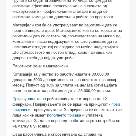
Групите ќе бидат ограничени на 10 лица, со цел да се
овозможи ефективно пренесување на знаењата од
инструкторите - професионални столари и за да се
овозможи комоција на движење и работа во просторот.
Материјали кои ќе се употребуваат во работилницата се
пред сè иверка и дрво. Материјалите кои ќе се користат на
работилницата се остаток од производството на мебел од
компаниите - наши поддржувачи, со што успеваме да го
намалиме отпадот кој се создава во мебел индустријата.
„Во столарството не постои отпад, само парчиња кои
допрва треба да најдат употреба.“
Работниот јазик е македонски.
Котизација за учество во работилницата е 30.000,00
денари, по 5000 денари месечно - на почетокот на секој
месец. Попуст од 16% за уплата на целата котизацијата
пред почетокот на работилницата - 25.000,00 денари.
Пријавувањето
на работилницата е отворено до 12
февруари. Пријавувањето ќе се врши на принципот -
први
пријавени
- први услужени. За пријавени ќе се сметаат тие
лица кои ќе имаат
пополнето пријава
и уплатена
котизација. За да се спроведе работилницата потребни се
најмалку 6 учесници.
Оваа работилница е спроведувана од страна на