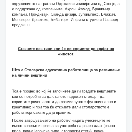
здружението на граѓани Одржливи инивијативи од Скопје, а
е поддржана од компаниите: Акрон, Фамод, Бранимир
компани, Про-дизајн, Сканда дизајн, Југоимпекс, Блажич,
Монозеро, Дрвотекс, Биба терк, Инфини студио и Пасворд
продакшн.
Стекнете вештини кои ќе ви користат до крајот на
животот.
Што е Столарска едукативна работилница за развивање
на лични вештини
Тоа е процес во кој ќе започнете да ги градите вештините
кои се потребни за да станете надежен столар - да
користите рачен алат и да размислувате функционално и
креативно; и при тоа ќе откриете дали столарството е
работа која сакате да ја правите.
После завршувањето на работилницата учесниците ќе
имаат знаење и пракса за употреба на рачен алат (рачна
пила, рачна јапонска пила, столарски стеги), рачен