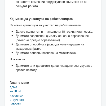
со нашите компании поддржувачи кои може ќе ви
понудат работа.
Кој може да учествува на работилницата.
Основни критериум за учество на работилницата:
Да сте полнолетни - наполнети 18 години или повеќе.
Да имате завршено најмалку основно образование
(пожелно средно образование).
Да имате способност јасно да комуницирате на
македонски јазик.
Да имате основни познавања математика.
Пожелно е:
Да имате или да сакате да си извадите осигурување
против незгода.
Главно мени
дома
за ЦОИ
извештаи
стручност
новости