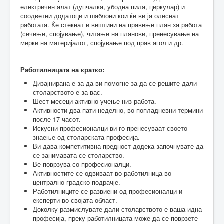
електричен алат (дупчалка, убодна пила, циркулар) и
соодветни додатоци и шаблони кои ќе ви ја олеснат
работата. Ќе стекнат и вештини на правење план за работа
(сечење, спојување), читање на планови, пренесување на
мерки на материјалот, спојување под прав агол и др.
Работилницата на кратко:
Дизајнирана е за да ви помогне за да се решите дали
столарството е за вас.
Шест месеци активно учење низ работа.
Активности два пати неделно, во попладневни термини
после 17 часот.
Искусни професионалци ви го пренесуваат своето
знаење од столарската професија.
Ви дава компетитивна предност додека започнувате да
се занимавата се столарство.
Ве поврзува со професионалци.
Активностите се одвиваат во работилница во
централно градско подрачје.
Работилниците се развиени од професионалци и
експерти во својата област.
Доколку размислувате дали столарството е ваша идна
професија, преку работилницата може да се поврзете