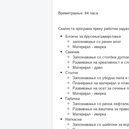
Времетраење: 84 часа
Скалеста програма преку работни задачи
Блокче за брусење/шмирглање
запознавање со рачен алат
Материјал - иверка
Свеќник
Запознавање со столбна дупча
Развивање на креативност и с
Материјал - дрво
Столче
Запознавање со убодна пила и 
Планирање на материјал и пла
Развивање на осет за сечење п
Материјал - иверка
Гајбичка
Запознавање со рачна хефталка
Развивање на вештина за прав
Материјал - иверка
Наткасна
Запознавање со шаблони за во