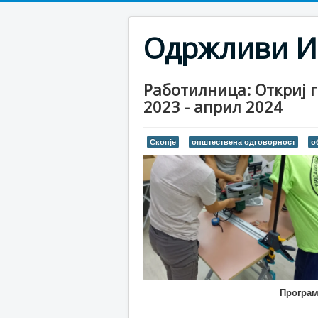
Одржливи И
Работилница: Откриј г
2023 - април 2024
Скопје
општествена одговорност
о
Програм