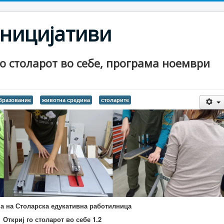
ницијативи
о столарот во себе, програма ноември
бразование
животна средина
столарите
а на Столарска едукативна работилница
Откриј го столарот во себе 1.2