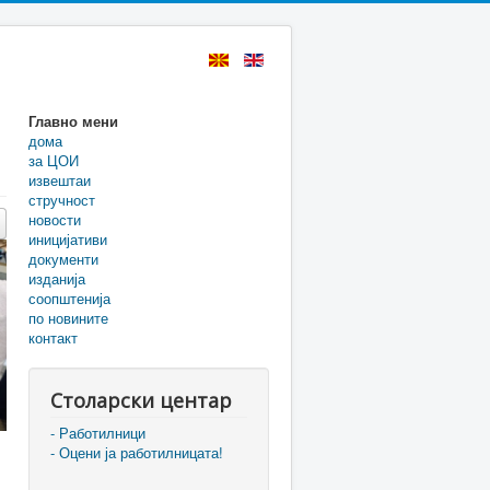
Главно мени
дома
за ЦОИ
извештаи
стручност
новости
иницијативи
документи
изданија
соопштенија
по новините
контакт
Столарски центар
- Работилници
- Оцени ја работилницата!