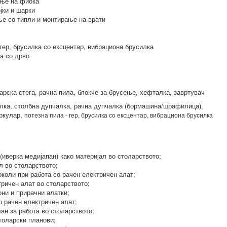
ње на фиока
јки и шарки
е со типли и монтирање на врати
гер, брусилка со ексцентар, вибрациона брусилка
а со дрво
арска стега, рачна пила, блокче за брусење, хефталка, завртувач
илка, столбна дупчалка, рачна дупчалка (бормашина/шрафилица),
иркулар,
потезна пила - гер, брусилка со ексцентар, вибрациона брусилка
иверка медијапан) како материјал во столарството;
л во столарството;
коли при работа со рачен електричен алат;
ричен алат во столарството;
ни и прирачни алатки;
 рачен електричен алат;
н за работа во столарството;
толарски планови;