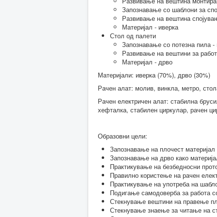
Развивање на вештина монтира
Запознавање со шаблони за спо
Развивање на вештина спојувањ
Материјал - иверка
Стол од палети
Запознавање со потезна пила - 
Развивање на вештини за работ
Материјал - дрво
Материјали: иверка (70%), дрво (30%)
Рачен алат: молив, винкла, метро, стол
Рачен електричен алат: стабилна брус
хефталка, стабилен циркулар, рачен ц
Образовни цели:
Запознавање на плочест материјал (
Запознавање на дрво како материја
Практикување на безбедносни прото
Правилно користење на рачен елект
Практикување на употреба на шабло
Подигање самодоверба за работа со
Стекнување вештини на правење пла
Стекнување знаење за читање на с