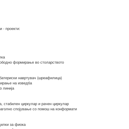
 - проекти:
лка
лободно формирање во столарството
батериски навртувач (шреафилица)
нирање на изведба
о линија
, стабилен циркулар и рачен циркулар
оаголно спојување со помош на конформати
дилки за фиока