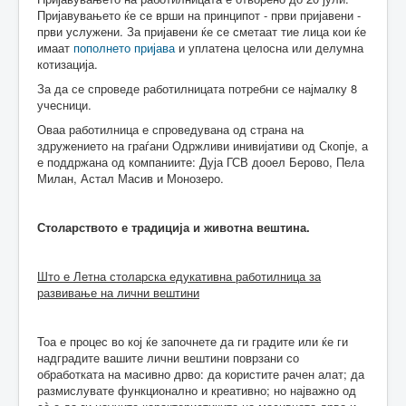
Пријавувањето ќе се врши на принципот - први пријавени -
први услужени. За пријавени ќе се сметаат тие лица кои ќе
имаат
пополнето пријава
и уплатена целосна или делумна
котизација.
За да се спроведе работилницата потребни се најмалку 8
учесници.
Оваа работилница е спроведувана од страна на
здружението на граѓани Одржливи инивијативи од Скопје, а
е поддржана од компаниите: Дуја ГСВ дооел Берово, Пела
Милан, Астал Масив и Монозеро.
Столарството е традиција и животна вештина.
Што е Летна столарска едукативна работилница за
развивање на лични вештини
Тоа е процес во кој ќе започнете да ги градите или ќе ги
надградите вашите лични вештини поврзани со
обработката на масивно дрво: да користите рачен алат; да
размислувате функционално и креативно; но најважно од