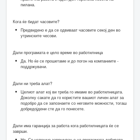
пилана.
Кога ќе бидат часовите?
Предвидено е да се одвиваат часовите секој ден во
утринските чесови.
Дали програмата е цело време во работилница
Да. Но ќе се прошетаме и до погон на компаниите -
поддржувачи.
Дали ни треба алат?
Целиот алат кој ви треба го имаме во работилницата.
Доколку сакате да го користите вашиот личен алат за
подобро да се запознаете со неговите можности, тогаш
добредојдени сте да го понесете.
Дали има гаранција за работа кога работилницата ќе се
заврши.
Не. Со успешно завршување на програмата добивате