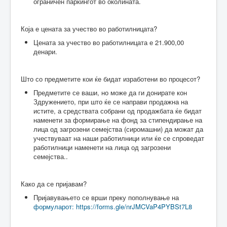
ограничен паркингот во околината.
Која е цената за учество во работилницата?
Цената за учество во работилницата е 21.900,00
денари.
Што со предметите кои ќе бидат изработени во процесот?
Предметите се ваши, но може да ги донирате кон
Здружението, при што ќе се направи продажна на
истите, а средствата собрани од продажбата ќе бидат
наменети за формирање на фонд за стипендирање на
лица од загрозени семејства (сиромашни) да можат да
учествуваат на наши работилници или ќе се спроведат
работилници наменети на лица од загрозени
семејства..
Како да се пријавам?
Пријавувањето се врши преку пополнување на
формуларот: https://forms.gle/nrJMCVaP4PYBSt7L8