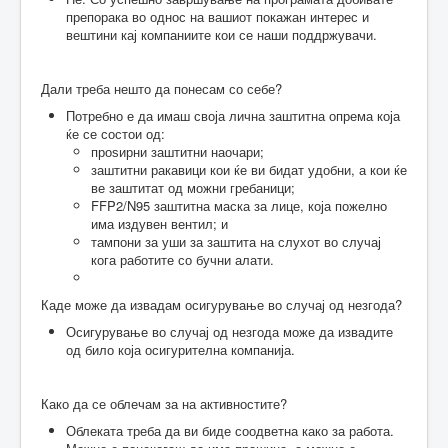
препорака во однос на вашиот покажан интерес и
вештини кај компаниите кои се наши поддржувачи.
Дали треба нешто да понесам со себе?
Потребно е да имаш своја лична заштитна опрема која
ќе се состои од:
проѕирни заштитни наочари;
заштитни ракавици кои ќе ви бидат удобни, а кои ќе
ве заштитат од можни гребаници;
FFP2/N95 заштитна маска за лице, која пожелно
има издувен вентил; и
тампони за уши за заштита на слухот во случај
кога работите со бучни алати.
Каде може да извадам осигурување во случај од незгода?
Осигурување во случај од незгода може да извадите
од било која осигурителна компанија.
Како да се облечам за на активностите?
Облеката треба да ви биде соодветна како за работа.