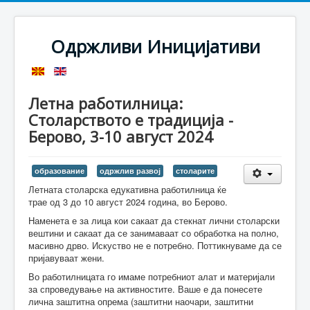
Одржливи Иницијативи
Летна работилница:
Столарството е традиција -
Берово, 3-10 август 2024
образование
одржлив развој
столарите
Летната столарска едукативна работилница ќе
трае од 3 до 10 август 2024 година, во Берово.
Наменета е за лица кои сакаат да стекнат лични столарски
вештини и сакаат да се занимаваат со обработка на полно,
масивно дрво. Искуство не е потребно. Поттикнуваме да се
пријавуваат жени.
Во работилницата го имаме потребниот алат и материјали
за спроведување на активностите. Ваше е да понесете
лична заштитна опрема (заштитни наочари, заштитни