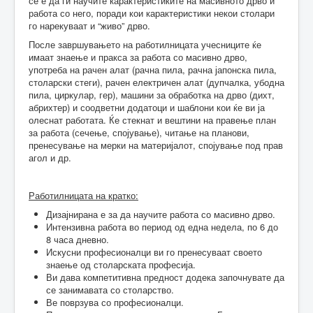
сѐ е да ги научите карактеристиките на масивното дрво и
работа со него, поради кои карактеристики некои столари
го нарекуваат и “живо” дрво.
После завршувањето на работилницата учесниците ќе
имаат знаење и пракса за работа со масивно дрво,
употреба на рачен алат (рачна пила, рачна јапонска пила,
столарски стеги), рачен електричен алат (дупчалка, убодна
пила, циркулар, гер), машини за обработка на дрво (дихт,
абрихтер) и соодветни додатоци и шаблони кои ќе ви ја
олеснат работата. Ќе стекнат и вештини на правење план
за работа (сечење, спојување), читање на планови,
пренесување на мерки на материјалот, спојување под прав
агол и др.
Работилницата на кратко:
Дизајнирана е за да научите работа со масивно дрво.
Интензивна работа во период од една недела, по 6 до
8 часа дневно.
Искусни професионалци ви го пренесуваат своето
знаење од столарската професија.
Ви дава компетитивна предност додека започнувате да
се занимавата со столарство.
Ве поврзува со професионалци.