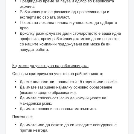
Предвидено време за пауза и одмор во Беровската
околина.
Работилниците се развиени од професионалци и
експерти во својата област.
Посета на локална пилана и учење како да одберете
дрво.
Доколку размислувате дали столарството е ваша идна
професија, преку работилницата може да се поврзете
со нашите компании поддржувачи кои може ќе ви
понудат работа.
Кој може да учествува на работилницата:
Основни критериум за учество на работилницата:
Да сте полнолетни - наполнети 18 години или повеќе.
Да имате завршено најмалку основно образование
(пожелно средно образование).
Да имате способност јасно да комуницирате на
македонски јазик.
Да имате основни познавања математика.
Пожелно е:
Да имате или да сакате да си извадите осигурување
против незгода.