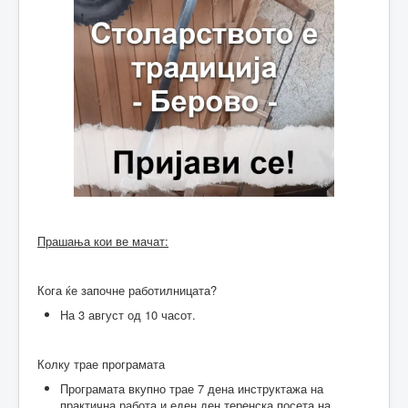
Прашања кои ве мачат:
Кога ќе започне работилницата?
На 3 август од 10 часот.
Колку трае програмата
Програмата вкупно трае 7 дена инструктажа на
практична работа и еден ден теренска посета на