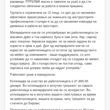
ракавици, FFP2/N95 маска и тампони за уши) и да сте
соодветно облечени за работа и можна прашина.
Групата е ограничена на 12 лица, со цел да се овозможи
ефективно пренесување на знаењата од инструкторите -
професионални столари и за да се овозможи комоција на
движење и работа во просторот.
Материјалите кои ќе се употребуваат во работилницата се
масивно дрво и тоа најмногу бука и чам (ела, бор, смрча)
како локални, беровски видови, но за некои задачи ќе се
користи и орев и даб. Дел од материјалите кои ќе се
користат на работилницата се остаток од производството
на мебел од компаниите - наши поддржувачи, со што
успеваме да го намалиме отпадот кој се создава во мебел
индустријата. „Во столарството не постои отпад, само
парчиња кои допрва треба да најдат употреба.“
Работниот јазик е македонски.
Котизација за учество во работилницата е 21.900,00
денари. Во котизацијата е вклучен трошокот за самата
работилница и материјалите кои ќе се искористат. Во
котизацијата не е вклучено вашето сместување за време
на работилницата, вашата исхрана, ниту трошокот за да
стигнете до Берово.
Пријавувањето на работилницата е отворено до 20 јули.