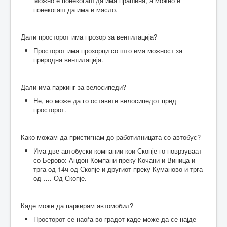
Можно е понекогаш да има прашина, а можно е
понекогаш да има и масло.
Дали просторот има прозор за вентилација?
Просторот има прозорци со што има можност за
природна вентилација.
Дали има паркинг за велосипеди?
Не, но може да го оставите велосипедот пред
просторот.
Како можам да пристигнам до работилницата со автобус?
Има две автобуски компании кои Скопје го поврзуваат
со Берово: Андон Компани преку Кочани и Виница и
трга од 14ч од Скопје и другиот преку Куманово и трга
од …. Од Скопје.
Каде може да паркирам автомобил?
Просторот се наоѓа во градот каде може да се најде