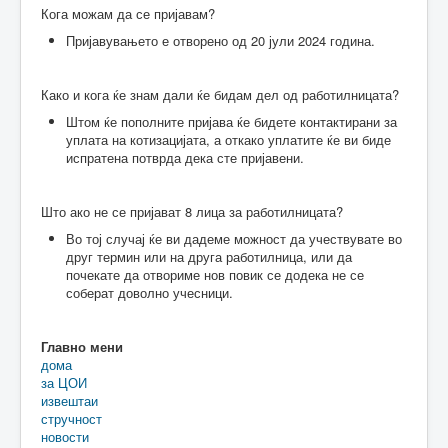
Кога можам да се пријавам?
Пријавувањето е отворено од 20 јули 2024 година.
Како и кога ќе знам дали ќе бидам дел од работилницата?
Штом ќе пополните пријава ќе бидете контактирани за
уплата на котизацијата, а откако уплатите ќе ви биде
испратена потврда дека сте пријавени.
Што ако не се пријават 8 лица за работилницата?
Во тој случај ќе ви дадеме можност да учествувате во
друг термин или на друга работилница, или да
почекате да отвориме нов повик се додека не се
соберат доволно учесници.
Главно мени
дома
за ЦОИ
извештаи
стручност
новости