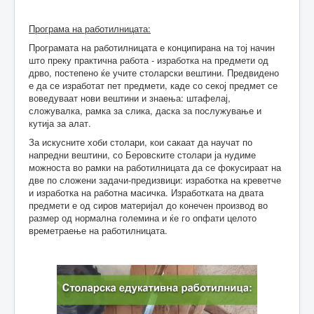
Програма на работилницата:
Програмата на работилницата е конципирана на тој начин
што преку практична работа - изработка на предмети од
дрво, постепено ќе учите столарски вештини. Предвидено
е да се изработат пет предмети, каде со секој предмет се
воведуваат нови вештини и знаења: штафелај,
сложувалка, рамка за слика, даска за послужување и
кутија за алат.
За искусните хоби столари, кои сакаат да научат по
напредни вештини, со Беровските столари ја нудиме
можноста во рамки на работилницата да се фокусираат на
две по сложени задачи-предизвици: изработка на креветче
и изработка на работна масичка. Изработката на двата
предмети е од сиров материјал до конечен производ во
размер од нормална големина и ќе го опфати целото
времетраење на работилницата.