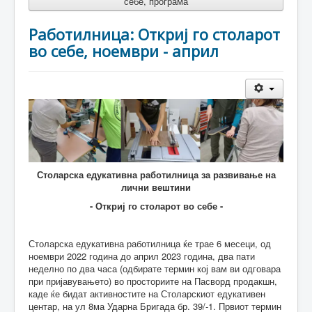
себе, програма
Работилница: Откриј го столарот
во себе, ноември - април
Столарска едукативна работилница за развивање на
лични вештини
- Откриј го столарот во себе -
Столарска едукативна работилница ќе трае 6 месеци, од
ноември 2022 година до април 2023 година, два пати
неделно по два часа (одбирате термин кој вам ви одговара
при пријавувањето) во просториите на Пасворд продакшн,
каде ќе бидат активностите на Столарскиот едукативен
центар, на ул 8ма Ударна Бригада бр. 39/-1. Првиот термин