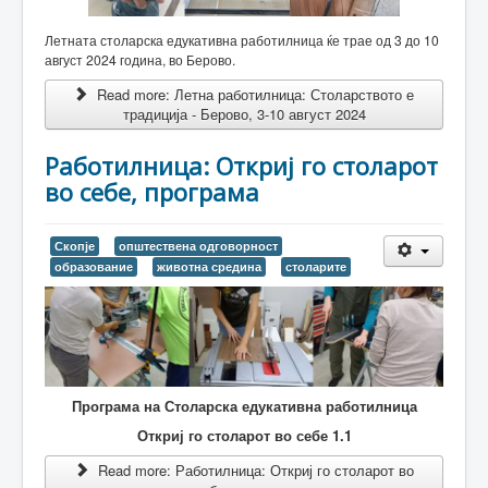
Летната столарска едукативна работилница ќе трае од 3 до 10
август 2024 година, во Берово.
Read more: Летна работилница: Столарството е
традиција - Берово, 3-10 август 2024
Работилница: Откриј го столарот
во себе, програма
Скопје
општествена одговорност
образование
животна средина
столарите
Програма на Столарска едукативна работилница
Откриј го столарот во себе 1.1
Read more: Работилница: Откриј го столарот во