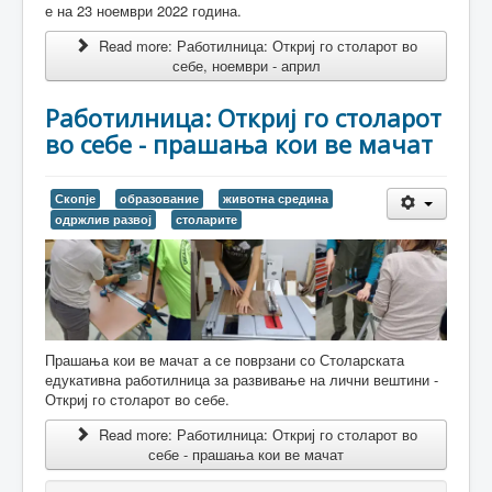
е на 23 ноември 2022 година.
Read more: Работилница: Откриј го столарот во
себе, ноември - април
Работилница: Откриј го столарот
во себе - прашања кои ве мачат
Скопје
образование
животна средина
одржлив развој
столарите
Прашања кои ве мачат а се поврзани со Столарската
едукативна работилница за развивање на лични вештини -
Откриј го столарот во себе.
Read more: Работилница: Откриј го столарот во
себе - прашања кои ве мачат