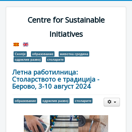
Centre for Sustainable
Initiatives
Скопје
образование
животна средина
одржлив развој
столарите
Летна работилница:
Столарството е традиција -
Берово, 3-10 август 2024
образование
одржлив развој
столарите