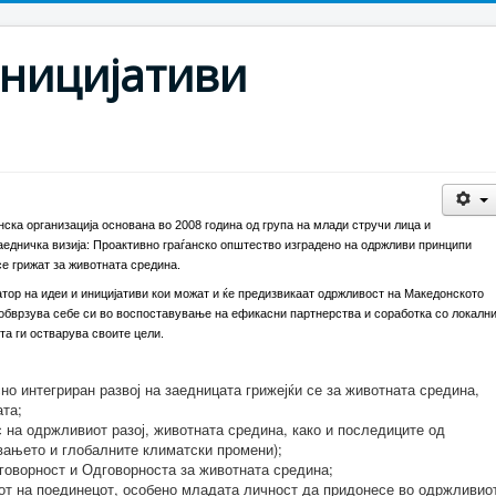
ницијативи
ска организација основана во 2008 година од група на млади стручи лица и
аедничка визија: Проактивно граѓанско општество изградено на одржливи принципи
се грижат за животната средина.
тор на идеи и иницијативи кои можат и ќе предизвикаат одржливост на Македонското
обврзува себе си во воспоставување на ефикасни партнерства и соработка со локалн
та ги остварува своите цели.
о интегриран развој на заедницата грижејќи се за животната средина,
ата;
 на одржливиот разој, животната средина, како и последиците од
увањето и глобалните климатски промени);
оворност и Одговорноста за животната средина;
от на поединецот, особено младата личност да придонесе во одржливио