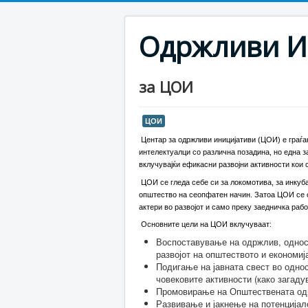
Одржливи И
за ЦОИ
ЦОИ
Центар за одржливи иницијативи (ЦОИ) е граѓан
интелектуалци со различна позадина, но една з
вклучувајќи ефикасни развојни активности кои 
ЦОИ се гледа себе си за локомотива, за инкуба
општество на сеопфатен начин. Затоа ЦОИ се 
актери во развојот и само преку заедничка рабо
Основните цели на ЦОИ вклучуваат:
Воспоставување на одржлив, односн
развојот на општеството и економиј
Подигање на јавната свест во однос
човековите активности (како загад
Промовирање на Општествената одг
Развивање и јакнење на потенцијал