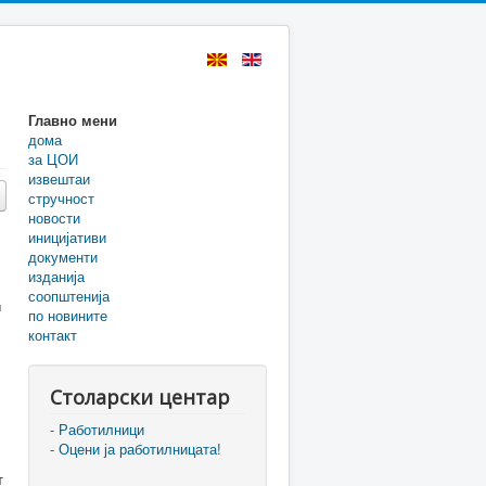
Главно мени
дома
за ЦОИ
извештаи
стручност
новости
иницијативи
документи
изданија
соопштенија
и
по новините
контакт
Столарски центар
- Работилници
- Оцени ја работилницата!
т