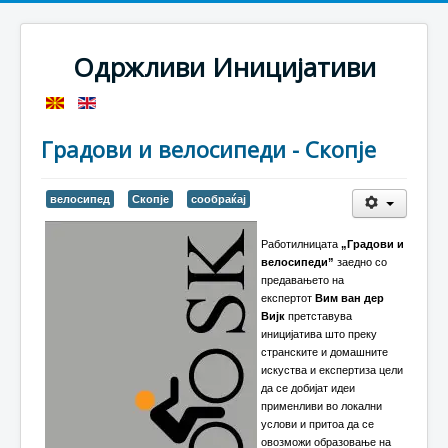
Одржливи Иницијативи
Градови и велосипеди - Скопје
велосипед
Скопје
сообраќај
Работилницата
„Градови и
велосипеди”
заедно со
предавањето на
експертот
Вим ван дер
Вијк
претставува
иницијатива што преку
странските и домашните
искуства и експертиза цели
да се добијат идеи
применливи во локални
услови и притоа да се
овозможи образовање на