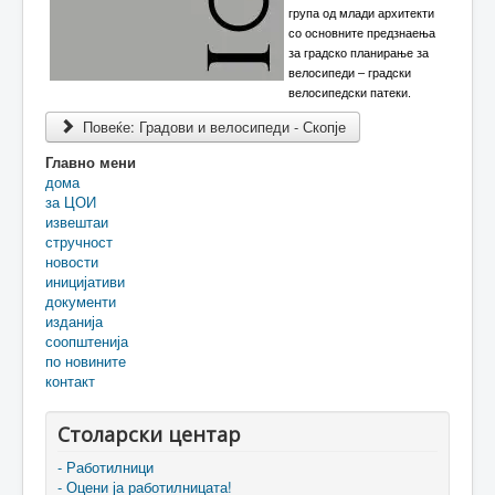
група од млади архитекти
со основните предзнаења
за градско планирање за
велосипеди – градски
велосипедски патеки.
Повеќе: Градови и велосипеди - Скопје
Главно мени
дома
за ЦОИ
извештаи
стручност
новости
иницијативи
документи
изданија
соопштенија
по новините
контакт
Столарски центар
- Работилници
- Оцени ја работилницата!