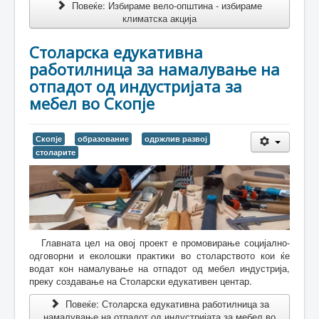
Повеќе: Избираме вело-општина - избираме
климатска акција
Столарска едукативна
работилница за намалување на
отпадот од индустријата за
мебел во Скопје
Скопје
образование
одржлив развој
столарите
Главната цел на овој проект е промовирање социјално-
одговорни и еколошки практики во столарството кои ќе
водат кон намалување на отпадот од мебел индустрија,
преку создавање на Столарски едукативен центар.
Повеќе: Столарска едукативна работилница за
намалување на отпадот од индустријата за мебел во