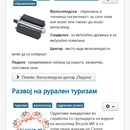
образование
Велосипедски
- образовна и
техничка посветеност за сите оние
кои возат или сакаат да возат
велосипед.
Социјален
- за меѓусебно дружење и за
меѓусебно помагање.
Центар
- место каде велосипедисти
може да се собираат.
Педала
- придвижувано напред од нашата, заедничка,
сопствена сила.
Повеќе: Велосипедски центар „Педала“
Развој на рурален туризам
туризам
велосипед
одржлив развој
Одржливи иницијативи во
соработка со групацијата на водичи
на велосипед Bicycle.MK и со
туристички агенции од Скопје: