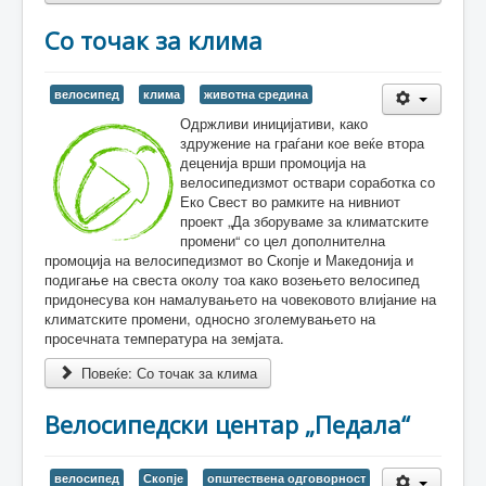
Со точак за клима
велосипед
клима
животна средина
Одржливи иницијативи, како
здружение на граѓани кое веќе втора
деценија врши промоција на
велосипедизмот оствари соработка со
Еко Свест во рамките на нивниот
проект „Да зборуваме за климатските
промени“ со цел дополнителна
промоција на велосипедизмот во Скопје и Македонија и
подигање на свеста околу тоа како возењето велосипед
придонесува кон намалувањето на човековото влијание на
климатските промени, односно зголемувањето на
просечната температура на земјата.
Повеќе: Со точак за клима
Велосипедски центар „Педала“
велосипед
Скопје
општествена одговорност