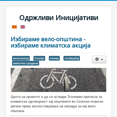
Одржливи Иницијативи
Избираме вело-општина -
избираме климатска акција
велосипед
Скопје
клима
сообраќај
животна средина
Целта на проектот е да се оствари Зголемен притисок за
климатска одговорност кај општините во Скопски плански
регион преку воспоставување на награда за нај вело-
општина.