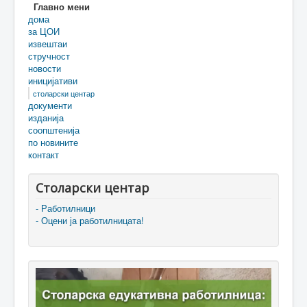
Главно мени
дома
за ЦОИ
извештаи
стручност
новости
иницијативи
столарски центар
документи
изданија
соопштенија
по новините
контакт
Столарски центар
- Работилници
- Оцени ја работилницата!