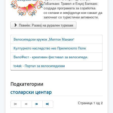
ГоБалканс Травел и Енџој Балканс
создаде програмата за соработка
со селани и земјоделци кои сакаат да
започнат со туристички активности.
Повеќе: Развој на рурален туризам
Велосипедски кружок „Милтон Манаки“
Културното наследство низ Прилепското Поле
ВелоФест - креативен фестивал за велосипеди.
to4ak - Портал за велосипедизам
Подкатегории
столарски центар
Страница 1 од 2