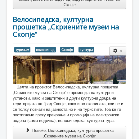
Скопје
Велосипедска, културна
прошетка „Скриените музеи на
Скопје“
туризам
велосипед
Скопје
култура
Целта на проектот Велосипедска, културна прошетка
„Скриените музеи на Скопје“ е промоција на културни
установи, како и заштитени и други културни добра на
територијата на Град Скопје, како и во околината, кои не и
се толку познати на јавноста но и на туристите. Тоа ќе го
постигнеме преку креирање и промоција на електронски
водена (само-водечка), велосипедска, културна тура.
Повеќе: Велосипедска, културна прошетка
„Скриените музеи на Скопје“