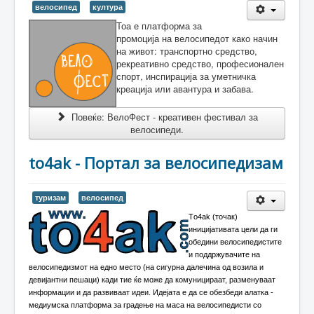
велосипед
култура
Тоа е платформа за
промоција на велосипедот како начин
на живот: транспортно средство,
рекреативно средство, професионален
спорт, инспирација за уметничка
креација или авантура и забава.
Повеќе: ВелоФест - креативен фестивал за
велосипеди.
to4ak - Портал за велосипедизам
туризам
велосипед
Тo4ak (точак)
иницијативата цели да ги
обедини велосипедистите
и поддржувачите на
велосипедизмот на едно место (на сигурна далечина од возила и
девијантни пешаци) кади тие ќе може да комуницираат, разменуваат
информации и да развиваат идеи. Идејата е да се обезбеди алатка -
медиумска платформа за градење на маса на велосипедисти со