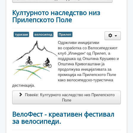
Културното наследство низ
Прилепското Поле
туризам
велосипед
Прилеп
Одржливи иницијативи
во соработка со Велосипедскиот
клуб „Илинден“ од Прилеп, а
поддршка од Општина Крушево и
Општина Кривогаштани ја
продолжува иницијативата за
промоција на Прилепското Поле
како велосипедско-туристичка
дестинација.
Повеќе: Културното наследство низ Прилепското
Поле
ВелоФест - креативен фестивал
за велосипеди.