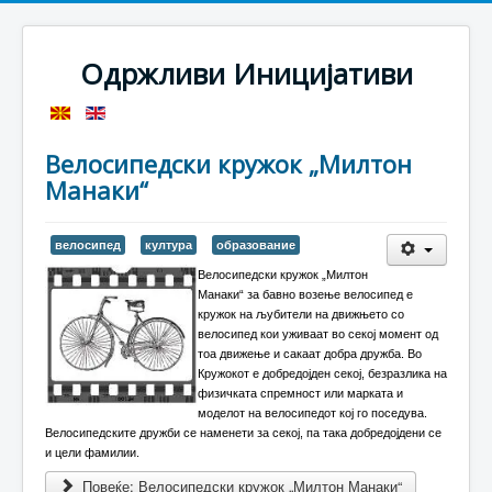
Одржливи Иницијативи
Велосипедски кружок „Милтон
Манаки“
велосипед
култура
образование
Велосипедски кружок „Милтон
Манаки“ за бавно возење велосипед е
кружок на љубители на движњето со
велосипед кои уживаат во секој момент од
тоа движење и сакаат добра дружба. Во
Кружокот е добредојден секој, безразлика на
физичката спремност или марката и
моделот на велосипедот кој го поседува.
Велосипедските дружби се наменети за секој, па така добредојдени се
и цели фамилии.
Повеќе: Велосипедски кружок „Милтон Манаки“