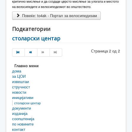
критично мислење и да создаде цврсто мислење за улогата и местото
на велосипедите и велосипедизмот во општеството.
Повеќе: to4ak - Портал за велосипедизам
Подкатегории
столарски центар
Страница 2 од 2
Главно мени
дома
за ЦОИ
извештаи
стручност
новости
иницијативи
столарски центар
документи
изданија
соопштенија
по новините
контакт