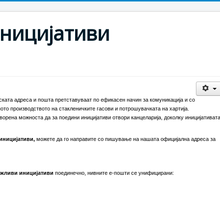
ницијативи
ката адреса и пошта претставуваат по ефикасен начин за комуникација и со
ото производството на стакленичките гасови и потрошувачката на хартија.
отворена можноста да за поедини иницијативи отвори канцеларија, доколку иницијативат
иницијативи,
можете да го направите со пишување на нашата официјална адреса за
жливи иницијативи
поединечно, нивните е-пошти се унифицирани: