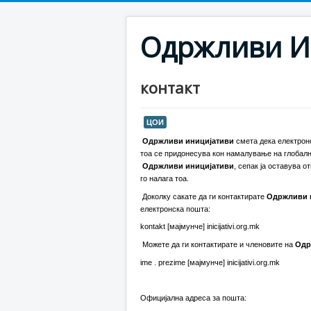
Одржливи И
контакт
ЦОИ
Одржливи иницијативи
смета дека електронс
тоа се придонесува кон намалување на глобалн
О
држливи иницијативи
, сепак ја оставува 
го налага тоа.
Доколку сакате да ги контактирате
Одржливи 
електронска пошта:
kontakt [мајмунче] inicijativi.org.mk
Можете да ги контактирате и членовите на
Одр
ime . prezime [мајмунче] inicijativi.org.mk
Официјална адреса за пошта: