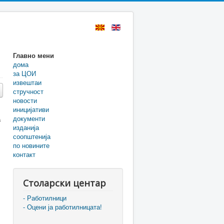
Главно мени
дома
за ЦОИ
извештаи
стручност
новости
иницијативи
документи
а
изданија
соопштенија
по новините
контакт
Столарски центар
- Работилници
- Оцени ја работилницата!