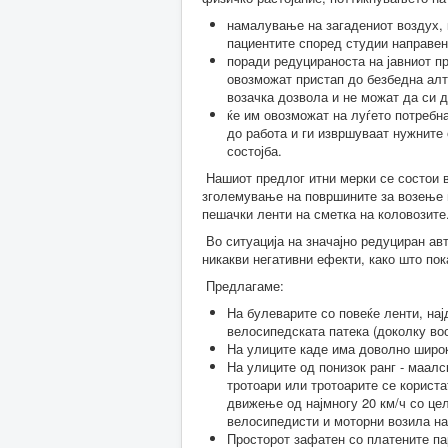
намалување на загадениот воздух, к
пациентите според студии направен
поради редуцираноста на јавниот пр
овозможат пристап до безбедна алт
возачка дозвола и не можат да си 
ќе им овозможат на луѓето потребн
до работа и ги извршуваат нужните
состојба.
Нашиот предлог итни мерки се состои в
зголемување на површините за возење 
пешачки ленти на сметка на коловозите
Во ситуација на значајно редуциран ав
никакви негативни ефекти, како што по
Предлагаме:
На булеварите со повеќе ленти, на
велосипедската патека (доколку во
На улиците каде има доволно широк
На улиците од понизок ранг - маал
тротоари или тротоарите се користа
движење од најмногу 20 км/ч со це
велосипедисти и моторни возила на
Просторот зафатен со платените пар