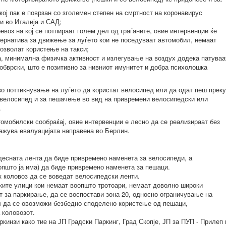
ој пак е поврзан со зголемен степен на смртност на корoнавирус
и во Италија и САД;
евоз на кој се потпираат голем дел од граѓаните, овие интервенции ќе
ернатива за движење за луѓето кои не поседуваат автомобил, немаат
дозволат користење на такси;
а, минимална физичка активност и излегување на воздух додека патуваа
 обврски, што е позитивно за нивниот имунитет и добра психолошка
о поттикнување на луѓето да користат велосипед или да одат пеш преку
велосипед и за пешачење во вид на привремени велосипедски или
.
томобилски сообраќај, овие интервенции е лесно да се реализираат без
кажува евалуацијата направена во Берлин.
јдесната лента да биде привремено наменета за велосипеди, а
општо ја има) да биде привремено наменета за пешаци.
 коловоз да се воведат велосипедски ленти.
ските улици кои немаат воопшто тротоари, немаат доволно широки
т за паркирање, да се воспостави зона 20, односно ограничување на
л да се овозможи безбедно споделено користење од пешаци,
 коловозот.
кинзи како тие на ЈП Градски Паркинг, Град Скопје, ЈП за ПУП - Прилеп 