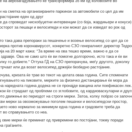
е на аерозагадувањето ќе трансформира 35 км од коловозите во
 на сметка на организираните паркинзи за автомобили со цел да им
растојание еден од друг
 да спроведат нискобуџетни интервенции (со боја, жардињери и конуси)
росторот за пешаци и велосипеди и кои можат да се изведат во рок од
то така дава препораки за пешачење и возење велосипед со цел да се
мерка против коронавирусот, конкретно СЗО генералниот директор Тедро
ја на 20 март кажа: "За време на ова тешко време, важно е да се
дравје. Ова не само што ќе ви помогне долгорочно, исто така и ќе ви
лку го добиете." Оттука ГД на СЗО препорачува, меѓу другото, доколку
 трчаат или да возат велосипед држејќи безбедно растојание.
чува, кризата ќе трае во текот на целата оваа година. Сите споменати
игнувањето на пиковите, мерките за физичко дистанцирање ќе мора да
 на наредната година додека не се пронајде вакцина или поефикасен лек
е кои ќе страдаат од проблеми со зглобовите, од кардиоваскуларни и друг
о движење во периодот на строги мерки. Затоа, колку побрзо се започн
ви мерки за овозможување поголем пешачки и велосипедски простор,
ашето ново нормално за минимум една година и градовите треба да
т во справувањето со неа.
 овие мерки ќе преминат од привремени во постојани, токму поради
на граѓаните.