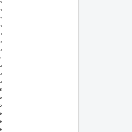
а
п
е
а
п
е
е
е
и
е
и
8
е
о
е
е
е