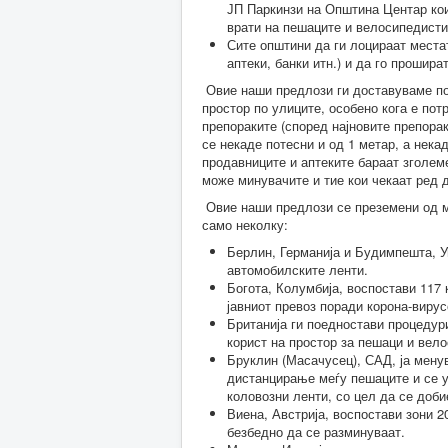
ЈП Паркинзи на Општина Центар кои
врати на пешаците и велосипедист
Сите општини да ги лоцираат местат
аптеки, банки итн.) и да го прошир
Овие наши предлози ги доставуваме по
простор по улиците, особено кога е по
препораките (според најновите препорак
се некаде потесни и од 1 метар, а нека
продавниците и аптеките бараат зголеме
може минувачите и тие кои чекаат ред 
Овие наши предлози се преземени од ме
само неколку:
Берлин, Германија и Будимпешта, У
автомобилските ленти.
Богота, Колумбија, воспостави 117
јавниот превоз поради корона-вирус
Британија ги поедностави процедур
корист на простор за пешаци и вел
Бруклин (Масачусец), САД, ја мену
дистанцирање меѓу пешаците и се у
коловозни ленти, со цел да се доб
Виена, Австрија, воспостави зони 2
безбедно да се разминуваат.