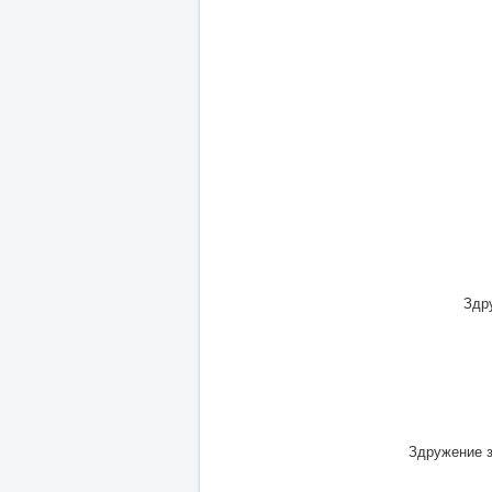
Здр
Здружение з