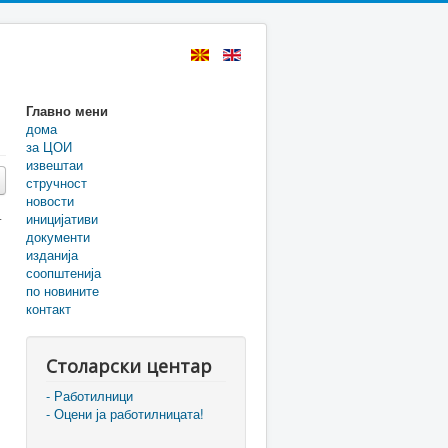
Главно мени
дома
за ЦОИ
извештаи
стручност
новости
иницијативи
т
документи
изданија
соопштенија
по новините
контакт
Столарски центар
- Работилници
- Оцени ја работилницата!