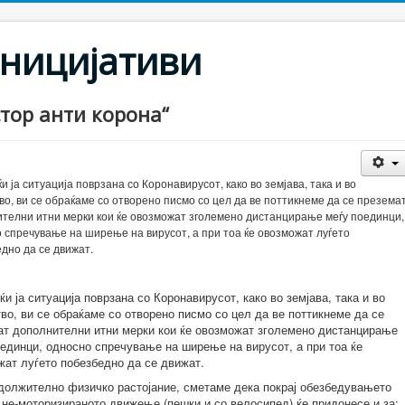
ницијативи
тор анти корона“
и ја ситуација поврзана со Коронавирусот, како во земјава, така и во
во, ви се обраќаме со отворено писмо со цел да ве поттикнеме да се презема
телни итни мерки кои ќе овозможат зголемено дистанцирање меѓу поединци,
 спречување на ширење на вирусот, а при тоа ќе овозможат луѓето
дно да се движат.
и ја ситуација поврзана со Коронавирусот, како во земјава, така и во
во, ви се обраќаме со отворено писмо со цел да ве поттикнеме да се
ат дополнителни итни мерки кои ќе овозможат зголемено дистанцирање
оединци, односно спречување на ширење на вирусот, а при тоа ќе
жат луѓето побезбедно да се движат.
адолжително физичко растојание, сметаме дека покрај обезбедувањето
 не-моторизираното движење (пешки и со велосипед) ќе придонесе и за: