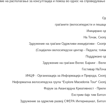
име на располагање за консултација и помош во однос на спроведување
Од
граѓаните (велосипедисти и пешаци
Иницирано од
На Точак, Скопј
Здружение на граѓани Одржливи иницијативи - Скопј
(Социјален велосипедски центар - Педала; то4ак
Поддржано од
Здружение на граѓани Велес Бајкинг - Веле
Гостивар НаТоча
ИНЦФ - Организација за Информација и Природа, Скопј
Неформална велосипедска група "Explore Macedonia Tour" Скопј
Форум за Авангардна Креативност - Приле
Екстрим бајк тим Битол
Здружение за одржлив развој СФЕРА Интернешнал, Битол