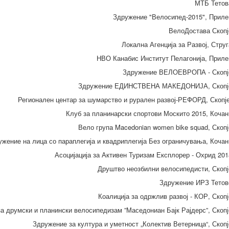
МТБ Тетов
Здружение "Велосипед-2015", Приле
ВелоДостава Скопј
Локална Агенција за Развој, Струг
НВО Канабис Институт Пелагонија, Приле
Здружение ВЕЛОЕВРОПА - Скопј
Здружение ЕДИНСТВЕНА МАКЕДОНИЈА, Скопј
Регионален центар за шумарство и рурален развој-РЕФОРД, Скопј
Клуб за планинарски спортови Москито 2015, Кочан
Вело група Macedonian women bike squad, Скопј
ужение на лица со параплегија и квадриплегија Без ограничувања, Кочан
Асоцијација за Активен Туризам Експлорер - Охрид 201
Друштво неозбилни велосипедисти, Скопј
Здружение ИРЗ Тетов
Коалиција за одржлив развој - КОР, Скопј
а друмски и планински велосипедизам ”Маседониан Бајк Рајдерс”, Скопј
Здружение за култура и уметност „Колектив Ветерница“, Скопј