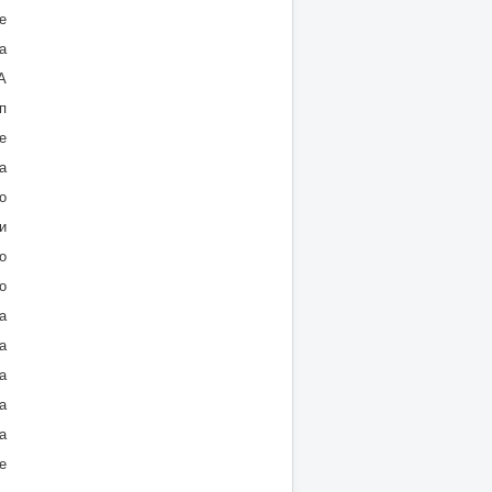
е
а
А
п
е
а
о
и
о
о
а
а
а
а
а
е