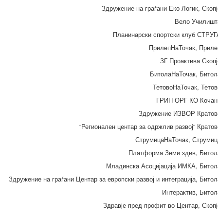
Здружение на граѓани Еко Логик, Скопј
Вело Училишт
Планинарски спортски клуб СТРУГ
ПрилепНаТочак, Приле
ЗГ Проактива Скопј
БитолаНаТочак, Битол
ТетовоНаТочак, Тетов
ГРИН-ОРГ-КО Кочан
Здружение ИЗВОР Кратов
“Регионален центар за одржлив развој“ Кратов
СтрумицаНаТочак, Струмиц
Платформа Земи здив, Битол
Младинска Асоцијација ИМКА, Битол
Здружение на граѓани Центар за европски развој и интеграција, Битол
Интерактив, Битол
Здравје пред профит во Центар, Скопј