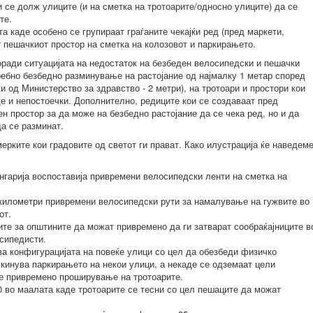
 се долж улиците (и на сметка на тротоарите/односно улиците) да се
ите.
а каде особено се групираат граѓаните чекајќи ред (пред маркети,
ат пешачкиот простор на сметка на колозовот и паркирањето.
ради ситуацијата на недостаток на безбеден велосипедски и пешачки
требно безбедно разминување на растојание од најмалку 1 метар според
и од Министерство за здравство - 2 метри), на тротоари и простори кои
де и непостоечки. Дополнително, редиците кои се создаваат пред
н простор за да може на безбедно растојание да се чека ред, но и да
да се разминат.
рките кои градовите од светот ги прават. Како илустрација ќе наведем
нгарија воспоставија привремени велосипедски ленти на сметка на
 километри привремени велосипедски рути за намалување на гужвите во
от.
ите за општините да можат привремено да ги затварат сообраќајниците в
осипедисти.
ва конфигурацијата на повеќе улици со цел да обезбеди физичко
кинува паркирањето на некои улици, а некаде се одземаат цели
ие привремено проширување на тротоарите.
0 во маалата каде тротоарите се тесни со цел пешаците да можат