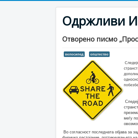
Одржливи И
Отворено писмо „Прос
велосипед
општество
Следејќ
странст
дополни
односно
побезбе
Следејќ
странст
презем
меѓу п
овозмо
Во согласност последната објава за з
физичко растојание, поттикнувањето на