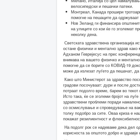
Милано, Италија со цел намалувањ
велосипедски и пешачки патеки.
Монтреал, Канада прошири тротоари
помогне на пешаците да одржуваат 
Нов Зеланд ги финансира општините
на улиците со кои ќе го зголемат п
неколку дена.
Светската здравствена организација ис
остане физички и ментално здрав како 
Адханом Геврејесус на прес конференци
внимава на вашето физичко и ментално з
помогне да се борите со КОВИД-19 доко
може да излезат луѓето да пешачат, да
Како што Министерот за здравство посо
градови посочуваат: дури и после дост
потраат подолго време, барем во текот
Исто така, ќе се зголеми бројот на луѓ
здравствени проблеми поради намаленот
со осмислување и спроведување на вак
толку подобро за сите. Оваа криза е н
покажат резилиентност и флексибилнос
На подолг рок се надеваме дека дел од
корисноста за општото добро и здравје 