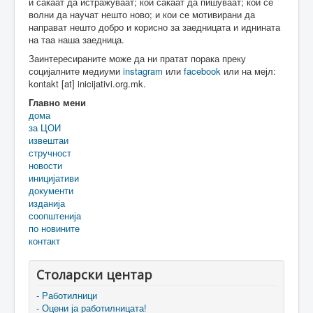
и сакаат да истражуваат; кои сакаат да пишуваат; кои се
волни да научат нешто ново; и кои се мотивирани да
направат нешто добро и корисно за заедницата и иднината
на таа наша заедница.
Заинтересираните може да ни пратат порака преку
социјалните медиуми
instagram
или
facebook
или на мејл:
kontakt [at] inicijativi.org.mk.
Главно мени
дома
за ЦОИ
извештаи
стручност
новости
иницијативи
документи
изданија
соопштенија
по новините
контакт
Столарски центар
- Работилници
- Оцени ја работилницата!