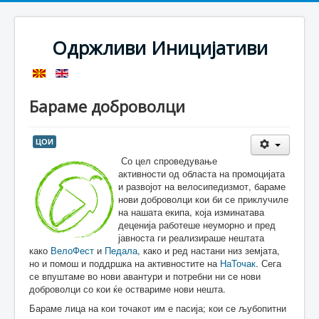
Одржливи Иницијативи
Бараме доброволци
ЦОИ
Со цел спроведување
активности од областа на промоцијата
и развојот на велосипедизмот, бараме
нови доброволци кои би се приклучиле
на нашата екипа, која изминатава
деценија работеше неуморно и пред
јавноста ги реализираше нештата
како
ВелоФест
и
Педала
, како и ред настани низ земјата,
но и помош и поддршка на активностите на
НаТочак
. Сега
се впуштаме во нови авантури и потребни ни се нови
доброволци со кои ќе оствариме нови нешта.
Бараме лица на кои точакот им е пасија; кои се љубопитни