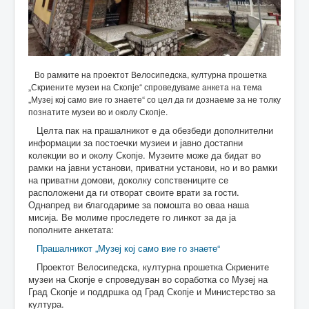
Во рамките на проектот Велосипедска, културна прошетка
„Скриените музеи на Скопје“ спроведуваме анкета на тема
„Музеј кој само вие го знаете“ со цел да ги дознаеме за не толку
познатите музеи во и околу Скопје.
Целта пак на прашалникот е да обезбеди дополнителни
информации за постоечки музиеи и јавно достапни
колекции во и околу Скопје. Музеите може да бидат во
рамки на јавни установи, приватни установи, но и во рамки
на приватни домови, доколку сопствениците се
расположени да ги отворат своите врати за гости.
Однапред ви благодариме за помошта во оваа наша
мисија. Ве молиме проследете го линкот за да ја
пополните анкетата:
Прашалникот „Музеј кој само вие го знаете“
Проектот Велосипедска, културна прошетка Скриените
музеи на Скопје е спроведуван во соработка со Музеј на
Град Скопје и поддршка од Град Скопје и Министерство за
култура.