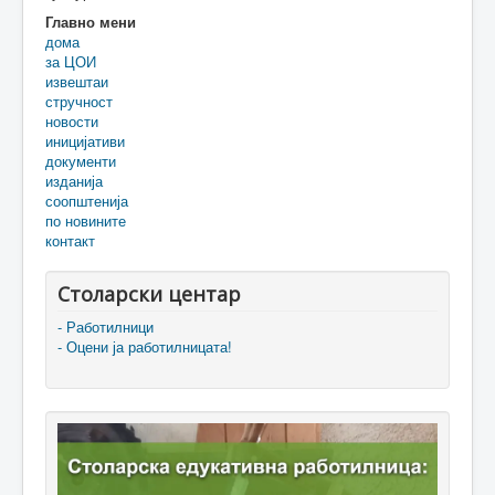
Главно мени
дома
за ЦОИ
извештаи
стручност
новости
иницијативи
документи
изданија
соопштенија
по новините
контакт
Столарски центар
- Работилници
- Оцени ја работилницата!