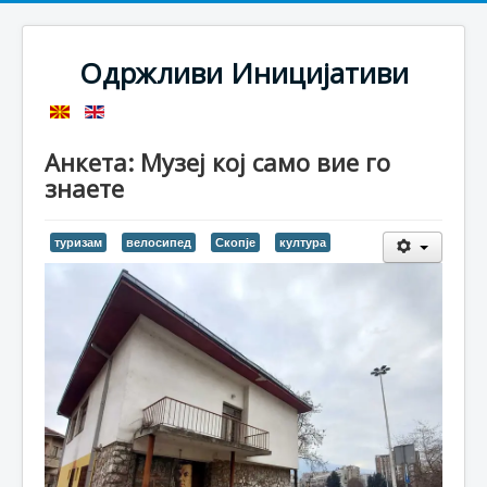
Одржливи Иницијативи
Анкета: Музеј кој само вие го
знаете
туризам
велосипед
Скопје
култура