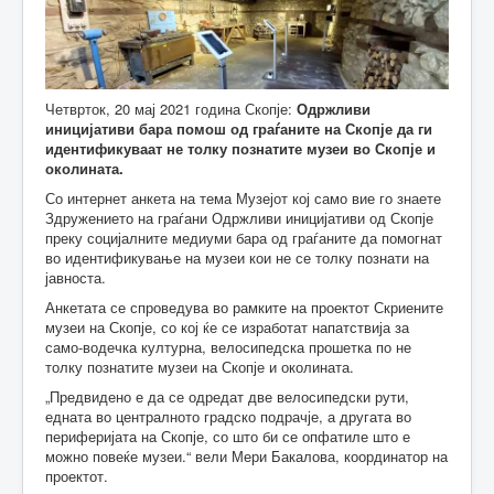
Четврток, 20 мај 2021 година Скопје:
Одржливи
иницијативи бара помош од граѓаните на Скопје да ги
идентификуваат не толку познатите музеи во Скопје и
околината.
Со интернет анкета на тема Музејот кој само вие го знаете
Здружението на граѓани Одржливи иницијативи од Скопје
преку социјалните медиуми бара од граѓаните да помогнат
во идентификување на музеи кои не се толку познати на
јавноста.
Анкетата се спроведува во рамките на проектот Скриените
музеи на Скопје, со кој ќе се изработат напатствија за
само-водечка културна, велосипедска прошетка по не
толку познатите музеи на Скопје и околината.
„Предвидено е да се одредат две велосипедски рути,
едната во централното градско подрачје, а другата во
периферијата на Скопје, со што би се опфатиле што е
можно повеќе музеи.“ вели Мери Бакалова, координатор на
проектот.