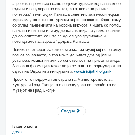
„Проектот промовира само-водечки туризам кој наназад со
години е популарен во светот, а кај нас е во раните
почетоци.“ вели Бојан Ранташа советник за велосипедски
туризам. „Тоа е тип на туризам кој се повеќе се бара токму
со оглед пандемијата на Корона вирусот. Лицата со помош
на мапа и пишани или аудио напатствија се движат самите
до локалитетите со што се одбегнува групирање и
потенцијалот за зараза.“ додава Ранташа.
Повикот е отворен за сите кои знаат за музеј кој не е толку
познат за јавноста, а тоа може да бидат дел од јавни
установи, компании или во сопственост на приватни лица.
А оваа информација може да ја остават на формуларот на
сајтот на Одржливи иницијативи:
www.inicijativi.org.mk
.
Проектот е поддржан од страна на Министерството за
Култура и Град Скопје, а е спроведуван во соработка со
Музејот на Град Скопје.
Следно
Главно мени
дома