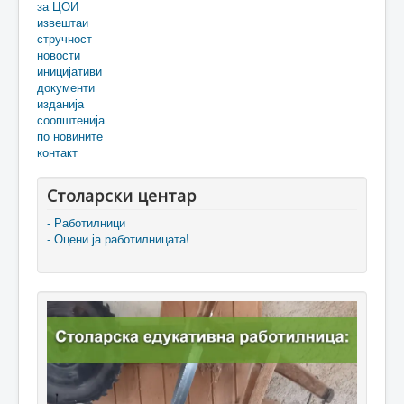
за ЦОИ
извештаи
стручност
новости
иницијативи
документи
изданија
соопштенија
по новините
контакт
Столарски центар
- Работилници
- Оцени ја работилницата!