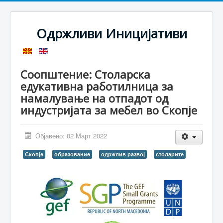
Одржливи Иницијативи
Соопштение: Столарска
едукативна работилница за
намалување на отпадот од
индустријата за мебел во Скопје
Објавено: 02 Март 2022
Скопје
образование
одржлив развој
столарите