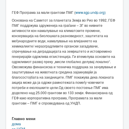
ГЕФ Програма за мали грантови ПМГ (
www.sgp.undp.org)
Основана на Самитот за планетата Земја во Рио во 1992, ГЕФ
ПМГ поддржува здруженија на граѓани – ЗГ во нивните
активности кон намалување на климатските промени,
конзервација на биолошката разновидност, заштитата на
меѓународните води, намалување на влијанието на
хемикалиите/ неразградливите органски загадувачи,
спречување на деградацијата на земјиштето и истовремено
генерирајќи одржлива егзистенција. Ги втемелува основите на
одржливиот развој преку „мисли глобално делувај локално“.
Овозможува финансиска и техничка поддршка за зачувување и
заштитување на животната средина зајакнувајќи ја
благосостојбата на заедниците. ПМГ покажува дека локаната
акција може да ја одржи рамнотежата помеѓу човечките
потреби и еколошките цели.Од своето постоење ПМГ има
доделено над 25.000 грантови во 133 земји. Финансирана од
ГЕФ како корпоративна програма, Програмата за мали
грантови – ПМГ е спроведувана од УНДП.
Главно мени
дома
за ЦОИ