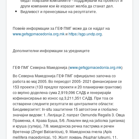
бидат поврзани компаниите - поддржувачи на проектот и
други компании кои ќе изразат желба да станат дел.
Видливост и пренесување на резултатите.
Повеќе информации за ГЕФ ПМГ може да се најдат на
www.gefsgpmacedonia.org.mk
и
https://sgp.undp.org
.
Дополнителни информации за уредниците
ГЕФ ПМГ Северна Македонија (
www.gefsgpmacedonia.org.mk
)
Во Северна Македонија ГЕФ ПМГ официјално започна со
работа во мај 2005. Во периодот 2005- 2021 финансирани се
153 проекти (133 предлог проекти и 20 планирачки грантови)
со вкупно доделена сума 2,919,096 САД$ и генерирајќи
кофинансирање во износ од 3,211,351 САД$. При тоа се
остварени следните резултати во централните области:
Биодиверзитет: In-situ заштитени 15 автохтони и глобално
значајни видови: 1. Лилјаци 2. папрат Osmunda Regalis 3. Овца
Праменка, 4. Крава Буша, 5/6. Локален вид на јаболка (циганка)
и круша (сулија), 7/8. македонска речна пастрмка и речен
Вретенар (Zingel Balcanicus), 9. Македонска пчела (Apis
mellifera macedonica), 10. Жолт локвањ (Nuphar luteum), 11.