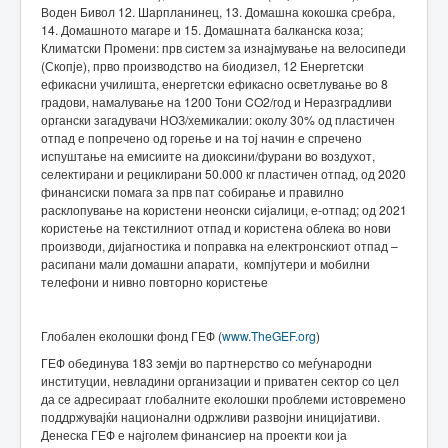
Воден Бивол 12. Шарпланинец, 13. Домашна кокошка сребра,
14. Домашното магаре и 15. Домашната балканска коза;
Климатски Промени: прв систем за изнајмување на велосипеди
(Скопје), прво производство на биодизел, 12 Енергетски
ефикасни училишта, енергетски ефикасно осветлување во 8
градови, намалување на 1200 Тони CO2/год и Неразградливи
органски загадувачи НОЗ/хемикалии: околу 30% од пластичен
отпад е попречено од горење и на тој начин е спречено
испуштање на емисиите на диоксини/фурани во воздухот,
селектирани и рециклирани 50.000 кг пластичен отпад, од 2020
финансиски помага за прв пат собирање и правилно
расклопување на користени неонски сијалици, е-отпад; од 2021
користење на текстилниот отпад и користена облека во нови
производи, дијагностика и поправка на електронскиот отпад –
расипани мали домашни апарати, компјутери и мобилни
телефони и нивно повторно користење
Глобален еколошки фонд ГЕФ (
www.TheGEF.org
)
ГЕФ обединува 183 земји во партнерство со меѓународни
институции, невладини организации и приватен сектор со цел
да се адресираат глобалните еколошки проблеми истовремено
поддржувајќи национални одржливи развојни иницијативи.
Денеска ГЕФ е најголем финансиер на проекти кои ја