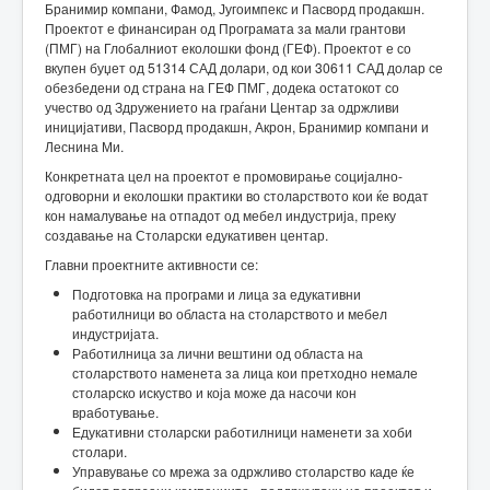
Бранимир компани, Фамод, Југоимпекс и Пасворд продакшн.
Проектот е финансиран од Програмата за мали грантови
(ПМГ) на Глобалниот еколошки фонд (ГЕФ). Проектот е со
вкупен буџет од 51314 САД долари, од кои 30611 САД долар се
обезбедени од страна на ГЕФ ПМГ, додека остатокот со
учество од Здружението на граѓани Центар за одржливи
иницијативи, Пасворд продакшн, Акрон, Бранимир компани и
Леснина Ми.
Конкретната цел на проектот е промовирање социјално-
одговорни и еколошки практики во столарството кои ќе водат
кон намалување на отпадот од мебел индустрија, преку
создавање на Столарски едукативен центар.
Главни проектните активности се:
Подготовка на програми и лица за едукативни
работилници во областа на столарството и мебел
индустријата.
Работилница за лични вештини од областа на
столарството наменета за лица кои претходно немале
столарско искуство и која може да насочи кон
вработување.
Едукативни столарски работилници наменети за хоби
столари.
Управување со мрежа за одржливо столарство каде ќе