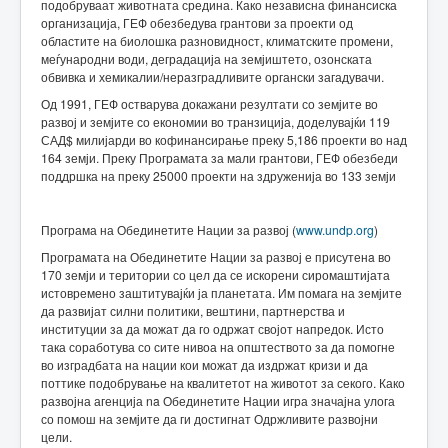
подобруваат животната средина. Како независна финансиска
организација, ГЕФ обезбедува грантови за проекти од
областите на биолошка разновидност, климатските промени,
меѓународни води, деградација на земјиштето, озонската
обвивка и хемикалии/неразградливите органски загадувачи.
Од 1991, ГЕФ остварува докажани резултати со земјите во
развој и земјите со економии во транзиција, доделувајќи 119
САД$ милијарди во кофинансирање преку 5,186 проекти во над
164 земји. Преку Програмата за мали грантови, ГЕФ обезбеди
поддршка на преку 25000 проекти на здруженија во 133 земји
Програма на Обединетите Нации за развој (
www.undp.org
)
Програмата на Обединетите Нации за развој е присутенa во
170 земји и територии со цел да се искорени сиромаштијата
истовремено заштитувајќи ја планетата. Им помага на земјите
да развијат силни политики, вештини, партнерства и
институции за да можат да го одржат својот напредок. Исто
така соработува со сите нивоа на општеството за да помогне
во изградбата на нации кои можат да издржат кризи и да
поттике подобрување на квалитетот на животот за секого. Како
развојна агенција na Обединетите Нации игра значајна улога
со помош на земјите да ги достигнат Одржливите развојни
цели.