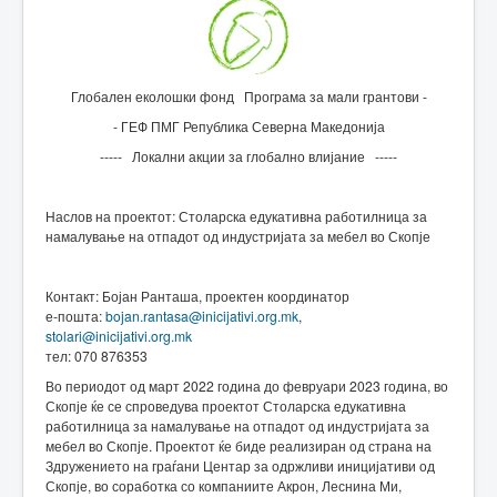
Глобален еколошки фонд Програма за мали грантови -
- ГЕФ ПМГ Република Северна Македонија
----- Локални акции за глобално влијание -----
Наслов на проектот: Столарска едукативна работилница за
намалување на отпадот од индустријата за мебел во Скопје
Контакт: Бојан Ранташа, проектен координатор
е-пошта:
bojan.rantasa@inicijativi.org.mk
,
stolari@inicijativi.org.mk
тел: 070 876353
Во периодот од март 2022 година до февруари 2023 година, во
Скопје ќе се спроведува проектот Столарска едукативна
работилница за намалување на отпадот од индустријата за
мебел во Скопје. Проектот ќе биде реализиран од страна на
Здружението на граѓани Центар за одржливи иницијативи од
Скопје, во соработка со компаниите Акрон, Леснина Ми,