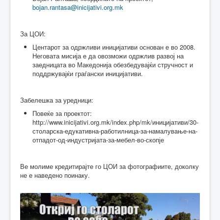
bojan.rantasa@inicijativi.org.mk
За ЦОИ:
Центарот за одржливи иницијативи основан е во 2008.
Неговата мисија е да овозможи одржлив развој на
заедницата во Македонија обезбедувајќи стручност и
поддржувајќи граѓански иницијативи.
Забелешка за уредници:
Повеќе за проектот:
http://www.inicijativi.org.mk/index.php/mk/иницијативи/30-
столарска-едукативна-работилница-за-намалување-на-
отпадот-од-индустријата-за-мебел-во-скопје
Ве молиме кредитирајте го ЦОИ за фотографиите, доколку
не е наведено поинаку.