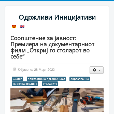
Одржливи Иницијативи
Соопштение за јавност:
Премиера на документарниот
филм „Откриј го столарот во
себе“
Објавено: 28 Март 2023
Скопје
општествена одговорност
образование
животна средина
столарите