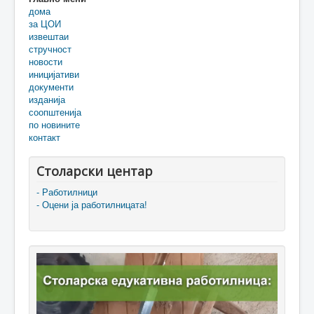
дома
за ЦОИ
извештаи
стручност
новости
иницијативи
документи
изданија
соопштенија
по новините
контакт
Столарски центар
- Работилници
- Оцени ја работилницата!