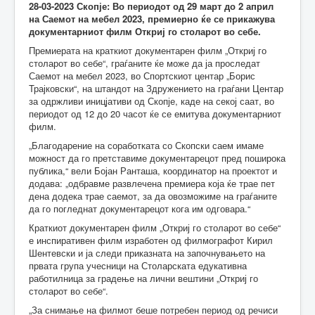
28-03-2023 Скопје: Во периодот од 29 март до 2 април
на Саемот на мебел 2023, премиерно ќе се прикажува
документарниот филм Откриј го столарот во себе.
Премиерата на краткиот документарен филм „Откриј го
столарот во себе“, граѓаните ќе може да ја проследат
Саемот на мебел 2023, во Спортскиот центар „Борис
Трајковски“, на штандот на Здружението на граѓани Центар
за одржливи иницјативи од Скопје, каде на секој саат, во
периодот од 12 до 20 часот ќе се емитува документарниот
филм.
„Благодарение на соработката со Скопски саем имаме
можност да го претставиме документарецот пред поширока
публика,“ вели Бојан Ранташа, координатор на проектот и
додава: „одбравме развлечена премиера која ќе трае пет
дена додека трае саемот, за да овозможиме на граѓаните
да го погледнат документарецот кога им одговара.“
Краткиот документарен филм „Откриј го столарот во себе“
е инспиративен филм изработен од филмографот Кирил
Шентевски и ја следи приказната на започнувањето на
првата група учесници на Столарската едукативна
работилница за градење на лични вештини „Откриј го
столарот во себе“.
„За снимање на филмот беше потребен период од речиси