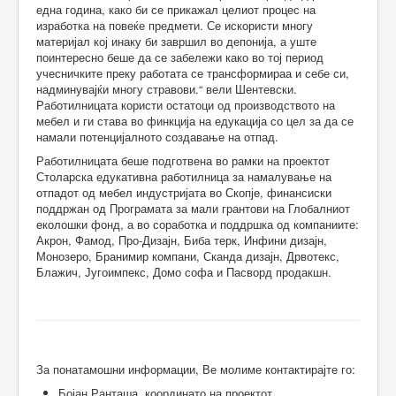
една година, како би се прикажал целиот процес на
изработка на повеќе предмети. Се искористи многу
материјал кој инаку би завршил во депонија, а уште
поинтересно беше да се забележи како во тој период
учесничките преку работата се трансформираа и себе си,
надминувајќи многу стравови.“ вели Шентевски.
Работилницата користи остатоци од производството на
мебел и ги става во финкција на едукација со цел за да се
намали потенцијалното создавање на отпад.
Работилницата беше подготвена во рамки на проектот
Столарска едукативна работилница за намалување на
отпадот од мебел индустријата во Скопје, финансиски
поддржан од Програмата за мали грантови на Глобалниот
еколошки фонд, а во соработка и поддршка од компаниите:
Акрон, Фамод, Про-Дизајн, Биба терк, Инфини дизајн,
Монозеро, Бранимир компани, Сканда дизајн, Дрвотекс,
Блажич, Југоимпекс, Домо софа и Пасворд продакшн.
За понатамошни информации, Ве молиме контактирајте го:
Бојан Ранташа, координато на проектот,