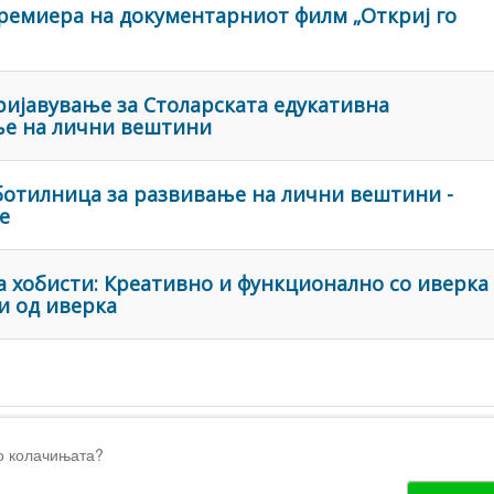
Премиера на документарниот филм „Откриј го
ијавување за Столарската едукативна
ње на лични вештини
ботилница за развивање на лични вештини -
е
а хобисти: Креативно и функционално со иверка
ци од иверка
о колачињата?