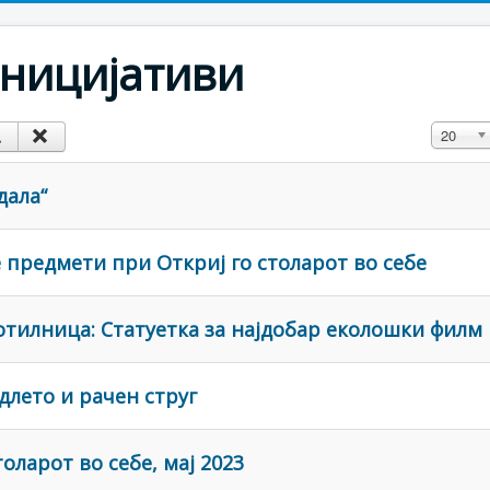
ницијативи
Прикажи
20
дала“
 предмети при Откриј го столарот во себе
отилница: Статуетка за најдобар еколошки филм
длето и рачен струг
оларот во себе, мај 2023