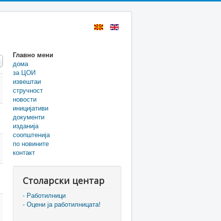
Главно мени
 #
дома
за ЦОИ
извештаи
стручност
новости
иницијативи
документи
изданија
соопштенија
по новините
контакт
Столарски центар
- Работилници
- Оцени ја работилницата!