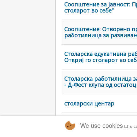
Соопштение за јавност: 
столарот во себе“
Соопштение: Отворено пр
работилница за развива
Столарска едукативна ра
Откриј го столарот во себ
Столарска работилница з
- Д-Фест клупа од остато
столарски центар
We use cookies
Што с