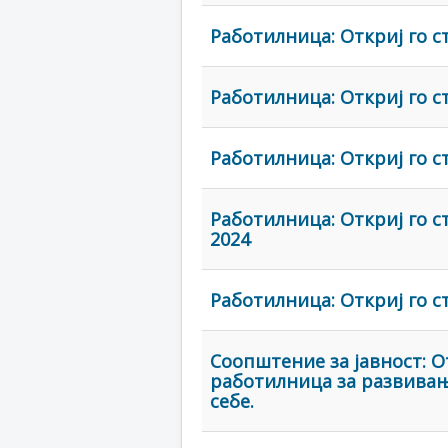
Работилница: Откриј го с
Работилница: Откриј го с
Работилница: Откриј го с
Работилница: Откриј го с
2024
Работилница: Откриј го ст
Соопштение за јавност: 
работилница за развивањ
себе.