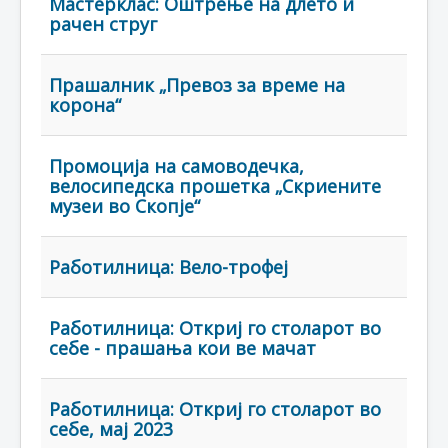
Мастерклас: Оштрење на длето и
рачен струг
Прашалник „Превоз за време на
корона“
Промоција на самоводечка,
велосипедска прошетка „Скриените
музеи во Скопје“
Работилница: Вело-трофеј
Работилница: Откриј го столарот во
себе - прашања кои ве мачат
Работилница: Откриј го столарот во
себе, мај 2023