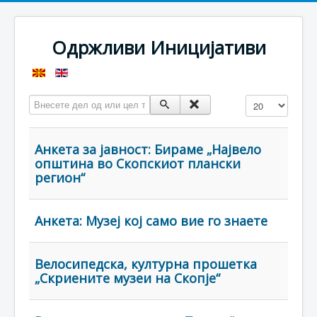
Одржливи Иницијативи
Внесете дел од или цел таг
Прикажи #
Анкета за јавност: Бираме „Највело
општина во Скопскиот плански
регион“
Анкета: Музеј кој само вие го знаете
Велосипедска, културна прошетка
„Скриените музеи на Скопје“