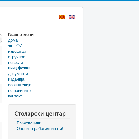
Главно мени
 #
дома
за ЦОИ
извештаи
стручност
новости
иницијативи
документи
изданија
соопштенија
по новините
контакт
Столарски центар
- Работилници
- Оцени ја работилницата!